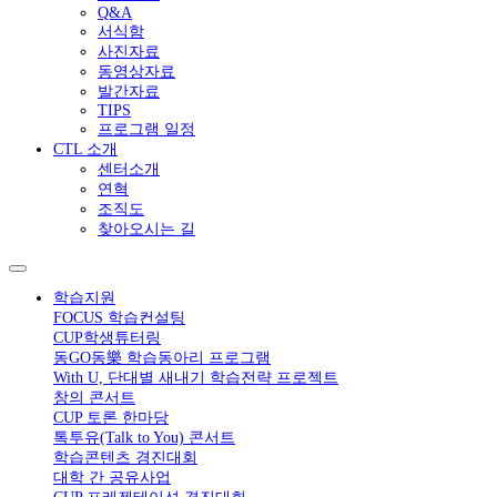
Q&A
서식함
사진자료
동영상자료
발간자료
TIPS
프로그램 일정
CTL 소개
센터소개
연혁
조직도
찾아오시는 길
학습지원
FOCUS 학습컨설팅
CUP학생튜터링
동GO동樂 학습동아리 프로그램
With U, 단대별 새내기 학습전략 프로젝트
창의 콘서트
CUP 토론 한마당
톡투유(Talk to You) 콘서트
학습콘텐츠 경진대회
대학 간 공유사업