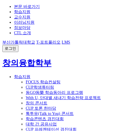
본문 바로가기
학습지원
교수지원
이러닝지원
정보마당
CTL 소개
부산가톨릭대학교
T-포트폴리오
LMS
로그인
창의융합학부
학습지원
FOCUS 학습컨설팅
CUP학생튜터링
동GO동樂 학습동아리 프로그램
With U, 단대별 새내기 학습전략 프로젝트
창의 콘서트
CUP 토론 한마당
톡투유(Talk to You) 콘서트
학습콘텐츠 경진대회
대학 간 공유사업
CUP 프레젠테이션 경진대회