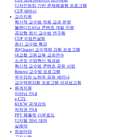
CUP 프레젠테이션 경진대회
디자인씽킹 기반 문제해결형 프로그램
CUP 세바시
교수지원
혁신적 교수법 적용 교과 운영
블렌디드러닝 콘텐츠 개발 지원
공감형 최신 교수법 연구회
CUP 수업컨설팅
최신 교수법 특강
참(Charm) 교수역량 강화 프로그램
대교협 고등교육 교외연수
소규모 수업혁신 워크숍
혁신적 교수법 콘텐츠 공유 사업
Renovo 교수법 프로그램
우수강의 노하우 공유 세미나
교수역량강화 프로그램 성과보고회
원격지원
이러닝 안내
e-CTL
KOCW 공개강의
저작권 안내
PPT 템플릿 다운로드
디지털 장비 대여
실예약
정보마당