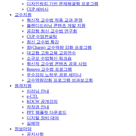
디자인씽킹 기반 문제해결형 프로그램
CUP 세바시
교수지원
혁신적 교수법 적용 교과 운영
블렌디드러닝 콘텐츠 개발 지원
공감형 최신 교수법 연구회
CUP 수업컨설팅
최신 교수법 특강
참(Charm) 교수역량 강화 프로그램
대교협 고등교육 교외연수
소규모 수업혁신 워크숍
혁신적 교수법 콘텐츠 공유 사업
Renovo 교수법 프로그램
우수강의 노하우 공유 세미나
교수역량강화 프로그램 성과보고회
원격지원
이러닝 안내
e-CTL
KOCW 공개강의
저작권 안내
PPT 템플릿 다운로드
디지털 장비 대여
실예약
정보마당
공지사항