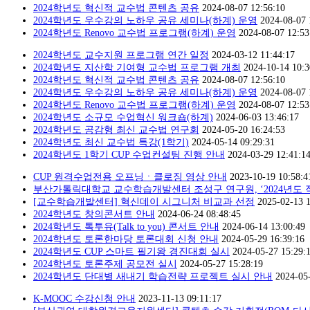
2024학년도 혁신적 교수법 콘텐츠 공유
2024-08-07 12:56:10
2024학년도 우수강의 노하우 공유 세미나(하계) 운영
2024-08-07 
2024학년도 Renovo 교수법 프로그램(하계) 운영
2024-08-07 12:53
2024학년도 교수지원 프로그램 연간 일정
2024-03-12 11:44:17
2024학년도 지산학 기여형 교수법 프로그램 개최
2024-10-14 10:3
2024학년도 혁신적 교수법 콘텐츠 공유
2024-08-07 12:56:10
2024학년도 우수강의 노하우 공유 세미나(하계) 운영
2024-08-07 
2024학년도 Renovo 교수법 프로그램(하계) 운영
2024-08-07 12:53
2024학년도 소규모 수업혁신 워크숍(하계)
2024-06-03 13:46:17
2024학년도 공감형 최신 교수법 연구회
2024-05-20 16:24:53
2024학년도 최신 교수법 특강(1학기)
2024-05-14 09:29:31
2024학년도 1학기 CUP 수업컨설팅 진행 안내
2024-03-29 12:41:1
CUP 원격수업전용 오프닝ㆍ클로징 영상 안내
2023-10-19 10:58:4
부산가톨릭대학교 교수학습개발센터 조성구 연구원, ‘2024년도 직
[교수학습개발센터] 혁신데이 시그니처 비교과 선정
2025-02-13 1
2024학년도 창의콘서트 안내
2024-06-24 08:48:45
2024학년도 톡투유(Talk to you) 콘서트 안내
2024-06-14 13:00:49
2024학년도 토론한마당 토론대회 신청 안내
2024-05-29 16:39:16
2024학년도 CUP 스마트 필기왕 경진대회 실시
2024-05-27 15:29:
2024학년도 토론주제 공모전 실시
2024-05-27 15:28:19
2024학년도 단대별 새내기 학습전략 프로젝트 실시 안내
2024-05
K-MOOC 수강신청 안내
2023-11-13 09:11:17